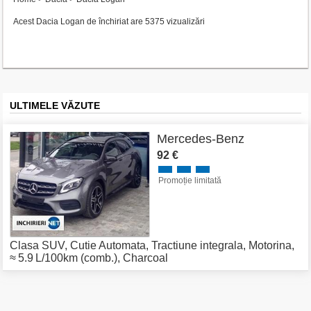
Acest Dacia Logan de închiriat are 5375 vizualizări
ULTIMELE VĂZUTE
Mercedes-Benz
92 €
Promoție limitată
Clasa SUV
,
Cutie Automata
,
Tractiune integrala
,
Motorina
,
≈ 5.9 L/100km (comb.)
,
Charcoal