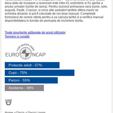
daca data de incepere a rezervarii este intre 01 octombrie si 01 aprilie a
anului urmator (lunile de iarna). Pentru sezonul primavara-vara (iunie, iulie,
august), Paste, Craciun, si orice alte sarbatori tarifele difera masiv se
schimba dinamic si pot fi calculate de noi doar manual. Completati
formularul de cerere oferta pentru a va calcula tariful si a verifica manual
disponibilitatea in functie de perioada de inchiriere dorita.
Toate anunţurile adăugate de acest utilizator
Termeni si conditii
Protectie adult - 57%
Copii - 75%
Pietoni - 55%
Asistenta - 38%
Home
>
Dacia
>
Dacia Logan