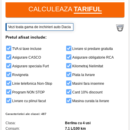
CALCULEAZA
TARIFUL
Vezi toata gama de inchirieri auto Dacia
Pretul afisat include:
TVA si taxe incluse
Livrare si predare gratuita
Asigurare CASCO
Asigurare obligatorie RCA
Asigurare speciala Furt
Kilometraj Nelimitat
Rovigneta
Plata la livrare
Linie telefonica Non-Stop
Masini fara insemne
Program NON STOP
Card 10% discount
Livrare cu plinul facut
Masina curata la livrare
Caracteristici ale clasei:
487
Clasa:
Berlina cu 4 usi
Consum:
7.1 L/100 km