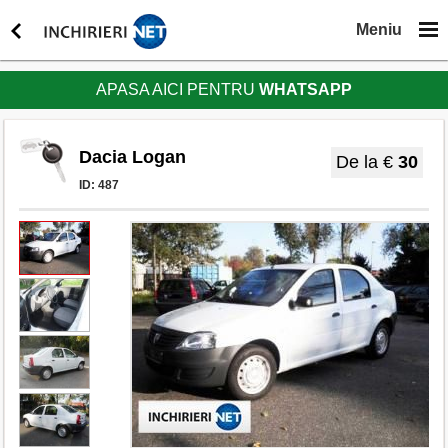
Meniu
APASA AICI PENTRU
WHATSAPP
Dacia Logan
De la €
30
ID:
487