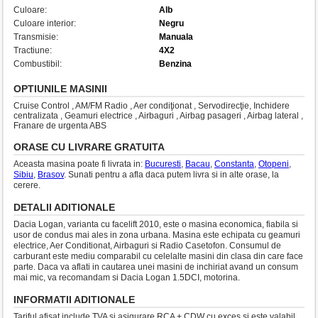
Culoare:
Alb
Culoare interior:
Negru
Transmisie:
Manuala
Tractiune:
4X2
Combustibil:
Benzina
OPTIUNILE MASINII
Cruise Control , AM/FM Radio , Aer condiţionat , Servodirecţie, Inchidere
centralizata , Geamuri electrice , Airbaguri , Airbag pasageri , Airbag lateral ,
Franare de urgenta ABS
ORASE CU LIVRARE GRATUITA
Aceasta masina poate fi livrata in:
Bucuresti
,
Bacau
,
Constanta
,
Otopeni
,
Sibiu
,
Brasov
. Sunati pentru a afla daca putem livra si in alte orase, la
cerere.
DETALII ADITIONALE
Dacia Logan, varianta cu facelift 2010, este o masina economica, fiabila si
usor de condus mai ales in zona urbana. Masina este echipata cu geamuri
electrice, Aer Conditionat, Airbaguri si Radio Casetofon. Consumul de
carburant este mediu comparabil cu celelalte masini din clasa din care face
parte. Daca va aflati in cautarea unei masini de inchiriat avand un consum
mai mic, va recomandam si Dacia Logan 1.5DCI, motorina.
INFORMATII ADITIONALE
Tariful afisat include TVA si asigurare RCA + CDW cu exces si este valabil