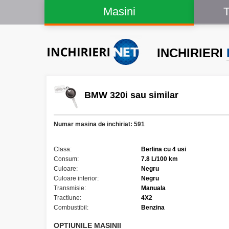
Masini
T
INCHIRIERI
BMW 320i
sau similar
Numar masina de inchiriat:
591
Clasa:
Berlina cu 4 usi
Consum:
7.8 L/100 km
Culoare:
Negru
Culoare interior:
Negru
Transmisie:
Manuala
Tractiune:
4X2
Combustibil:
Benzina
OPTIUNILE MASINII