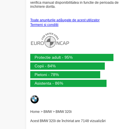
verifica manual disponibilitatea in functie de perioada de
inchiriere dorita.
Toate anunţurile adăugate de acest utilizator
Termeni si conditii
Protectie adult - 95%
Copii - 84%
Pietoni - 78%
Asistenta - 86%
Home
>
BMW
>
BMW 320i
Acest BMW 320i de închiriat are 7148 vizualizări