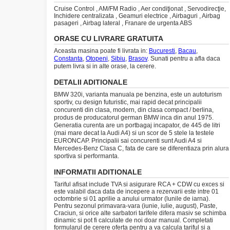
Cruise Control , AM/FM Radio , Aer condiţionat , Servodirecţie,
Inchidere centralizata , Geamuri electrice , Airbaguri , Airbag
pasageri , Airbag lateral , Franare de urgenta ABS
ORASE CU LIVRARE GRATUITA
Aceasta masina poate fi livrata in:
Bucuresti
,
Bacau
,
Constanta
,
Otopeni
,
Sibiu
,
Brasov
. Sunati pentru a afla daca
putem livra si in alte orase, la cerere.
DETALII ADITIONALE
BMW 320i, varianta manuala pe benzina, este un autoturism
sportiv, cu design futuristic, mai rapid decat principalii
concurenti din clasa, modern, din clasa compact / berlina,
produs de producatorul german BMW inca din anul 1975.
Generatia curenta are un portbagaj incapator, de 445 de litri
(mai mare decat la Audi A4) si un scor de 5 stele la testele
EURONCAP. Principalii sai concurenti sunt Audi A4 si
Mercedes-Benz Clasa C, fata de care se diferentiaza prin alura
sportiva si performanta.
INFORMATII ADITIONALE
Tariful afisat include TVA si asigurare RCA + CDW cu exces si
este valabil daca data de incepere a rezervarii este intre 01
octombrie si 01 aprilie a anului urmator (lunile de iarna).
Pentru sezonul primavara-vara (iunie, iulie, august), Paste,
Craciun, si orice alte sarbatori tarifele difera masiv se schimba
dinamic si pot fi calculate de noi doar manual. Completati
formularul de cerere oferta pentru a va calcula tariful si a