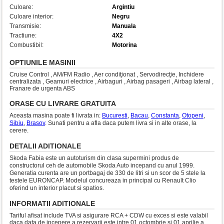
Culoare:
Argintiu
Culoare interior:
Negru
Transmisie:
Manuala
Tractiune:
4X2
Combustibil:
Motorina
OPTIUNILE MASINII
Cruise Control , AM/FM Radio , Aer condiţionat , Servodirecţie, Inchidere
centralizata , Geamuri electrice , Airbaguri , Airbag pasageri , Airbag lateral ,
Franare de urgenta ABS
ORASE CU LIVRARE GRATUITA
Aceasta masina poate fi livrata in:
Bucuresti
,
Bacau
,
Constanta
,
Otopeni
,
Sibiu
,
Brasov
. Sunati pentru a afla daca putem livra si in alte orase, la
cerere.
DETALII ADITIONALE
Skoda Fabia este un autoturism din clasa supermini produs de
constructorul ceh de automobile Skoda Auto incepand cu anul 1999.
Generatia curenta are un portbagaj de 330 de litri si un scor de 5 stele la
testele EURONCAP. Modelul concureaza in principal cu Renault Clio
oferind un interior placut si spatios.
INFORMATII ADITIONALE
Tariful afisat include TVA si asigurare RCA + CDW cu exces si este valabil
daca data de incepere a rezervarii este intre 01 octombrie si 01 aprilie a