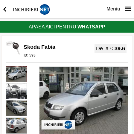
Meniu
APASA AICI PENTRU
WHATSAPP
Skoda Fabia
De la €
39.6
ID:
593