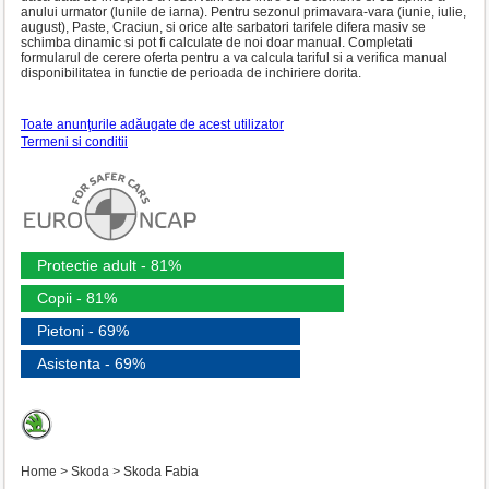
anului urmator (lunile de iarna). Pentru sezonul primavara-vara (iunie, iulie,
august), Paste, Craciun, si orice alte sarbatori tarifele difera masiv se
schimba dinamic si pot fi calculate de noi doar manual. Completati
formularul de cerere oferta pentru a va calcula tariful si a verifica manual
disponibilitatea in functie de perioada de inchiriere dorita.
Toate anunţurile adăugate de acest utilizator
Termeni si conditii
Protectie adult - 81%
Copii - 81%
Pietoni - 69%
Asistenta - 69%
Home
>
Skoda
>
Skoda Fabia