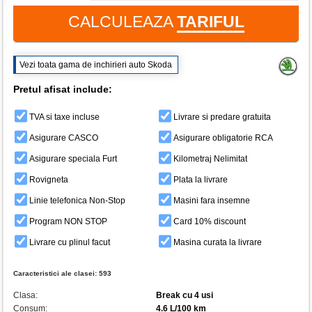
CALCULEAZA
TARIFUL
Vezi toata gama de inchirieri auto Skoda
Pretul afisat include:
TVA si taxe incluse
Livrare si predare gratuita
Asigurare CASCO
Asigurare obligatorie RCA
Asigurare speciala Furt
Kilometraj Nelimitat
Rovigneta
Plata la livrare
Linie telefonica Non-Stop
Masini fara insemne
Program NON STOP
Card 10% discount
Livrare cu plinul facut
Masina curata la livrare
Caracteristici ale clasei:
593
Clasa:
Break cu 4 usi
Consum:
4.6 L/100 km