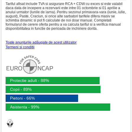
Tariful afisat include TVA si asigurare RCA + CDW cu exces si este valabil
daca data de incepere a rezervarii este intre 01 octombrie si 01 aprilie a
anului urmator (lunile de iarna). Pentru sezonul primavara-vara (iunie, iulie,
august), Paste, Craciun, si orice alte sarbatori tarifele difera masiv se
schimba dinamic si pot fi calculate de noi doar manual. Completati
formularul de cerere oferta pentru a va calcula tariful si a verifica manual
disponibilitatea in functie de perioada de inchiriere dorita.
Toate anunţurile adăugate de acest utilizator
Termeni si conditii
Protectie adult - 88%
Copii - 89%
Pietoni - 66%
Asistenta - 99%