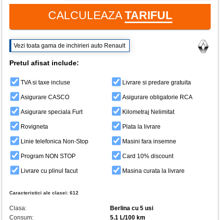
CALCULEAZA
TARIFUL
Vezi toata gama de inchirieri auto Renault
Pretul afisat include:
TVA si taxe incluse
Livrare si predare gratuita
Asigurare CASCO
Asigurare obligatorie RCA
Asigurare speciala Furt
Kilometraj Nelimitat
Rovigneta
Plata la livrare
Linie telefonica Non-Stop
Masini fara insemne
Program NON STOP
Card 10% discount
Livrare cu plinul facut
Masina curata la livrare
Caracteristici ale clasei:
612
Clasa:
Berlina cu 5 usi
Consum:
5.1 L/100 km