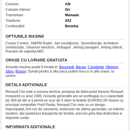
Culoare:
Alb
Culoare interior:
Gri
Transmisie:
Manuala
Tractiune:
4X2
Combustibil:
Benzina
OPTIUNILE MASINII
Cruise Control , AM/FM Radio , Aer condiţionat , Servodirecţie, Inchidere
centralizata , Geamuri electrice , Airbaguri , Airbag pasageri , Airbag lateral ,
Franare de urgenta ABS
ORASE CU LIVRARE GRATUITA
Aceasta masina poate fi livrata in:
Bucuresti
,
Bacau
,
Constanta
,
Otopeni
,
Sibiu
,
Brasov
. Sunati pentru a afla daca putem livra si in alte orase, la
cerere.
DETALII ADITIONALE
Renault Clio este o masina berlina, produsa de fabricantul francez Renault
incepand cu anul 1990. Aceasta generatie are un portbagaj cu o capacitate
de 300 de litri si a primit un scor de 5 stele la testele EURONCAP. Avand ca
principal competitor Ford Fiesta, Renault Clio vine cu un design
improspatat, linii noi de caroserie, motorizari de ultima generatie, un interior
modern, dar pastreaza trasaturile de familie, precum grila fata distinctiva si
stopurile curbe.
INFORMATII ADITIONALE