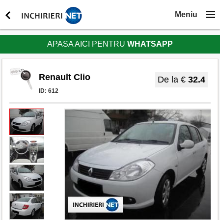
Meniu
APASA AICI PENTRU
WHATSAPP
Renault Clio
De la €
32.4
ID:
612