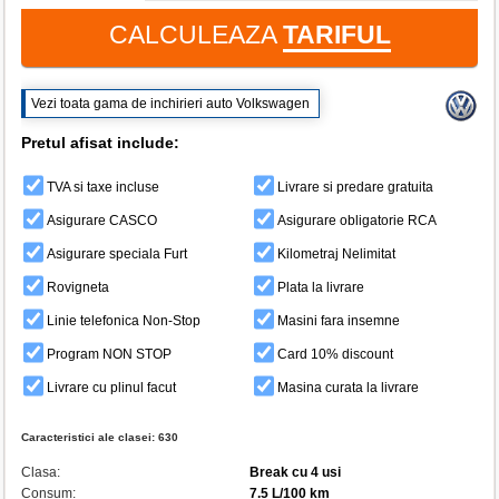
CALCULEAZA
TARIFUL
Vezi toata gama de inchirieri auto Volkswagen
Pretul afisat include:
TVA si taxe incluse
Livrare si predare gratuita
Asigurare CASCO
Asigurare obligatorie RCA
Asigurare speciala Furt
Kilometraj Nelimitat
Rovigneta
Plata la livrare
Linie telefonica Non-Stop
Masini fara insemne
Program NON STOP
Card 10% discount
Livrare cu plinul facut
Masina curata la livrare
Caracteristici ale clasei:
630
Clasa:
Break cu 4 usi
Consum:
7.5 L/100 km