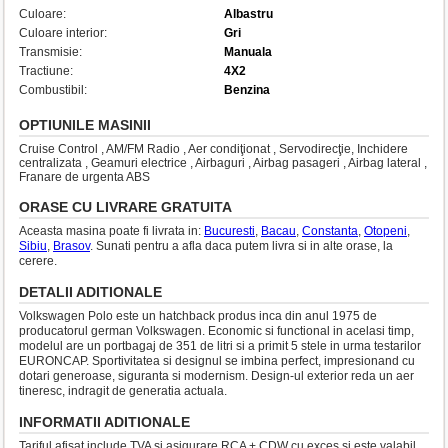
Culoare:
Albastru
Culoare interior:
Gri
Transmisie:
Manuala
Tractiune:
4X2
Combustibil:
Benzina
OPTIUNILE MASINII
Cruise Control , AM/FM Radio , Aer condiţionat , Servodirecţie, Inchidere
centralizata , Geamuri electrice , Airbaguri , Airbag pasageri , Airbag lateral ,
Franare de urgenta ABS
ORASE CU LIVRARE GRATUITA
Aceasta masina poate fi livrata in:
Bucuresti
,
Bacau
,
Constanta
,
Otopeni
,
Sibiu
,
Brasov
. Sunati pentru a afla daca putem livra si in alte orase, la
cerere.
DETALII ADITIONALE
Volkswagen Polo este un hatchback produs inca din anul 1975 de
producatorul german Volkswagen. Economic si functional in acelasi timp,
modelul are un portbagaj de 351 de litri si a primit 5 stele in urma testarilor
EURONCAP. Sportivitatea si designul se imbina perfect, impresionand cu
dotari generoase, siguranta si modernism. Design-ul exterior reda un aer
tineresc, indragit de generatia actuala.
INFORMATII ADITIONALE
Tariful afisat include TVA si asigurare RCA + CDW cu exces si este valabil