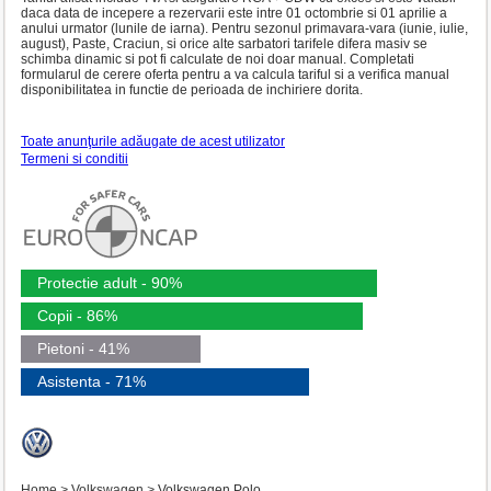
daca data de incepere a rezervarii este intre 01 octombrie si 01 aprilie a
anului urmator (lunile de iarna). Pentru sezonul primavara-vara (iunie, iulie,
august), Paste, Craciun, si orice alte sarbatori tarifele difera masiv se
schimba dinamic si pot fi calculate de noi doar manual. Completati
formularul de cerere oferta pentru a va calcula tariful si a verifica manual
disponibilitatea in functie de perioada de inchiriere dorita.
Toate anunţurile adăugate de acest utilizator
Termeni si conditii
Protectie adult - 90%
Copii - 86%
Pietoni - 41%
Asistenta - 71%
Home
>
Volkswagen
>
Volkswagen Polo