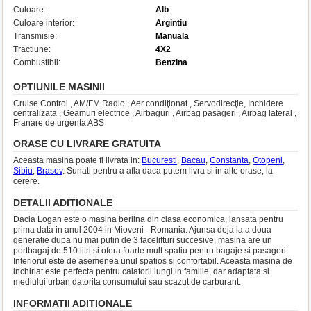
Culoare:
Alb
Culoare interior:
Argintiu
Transmisie:
Manuala
Tractiune:
4X2
Combustibil:
Benzina
OPTIUNILE MASINII
Cruise Control , AM/FM Radio , Aer condiţionat , Servodirecţie, Inchidere
centralizata , Geamuri electrice , Airbaguri , Airbag pasageri , Airbag lateral ,
Franare de urgenta ABS
ORASE CU LIVRARE GRATUITA
Aceasta masina poate fi livrata in:
Bucuresti
,
Bacau
,
Constanta
,
Otopeni
,
Sibiu
,
Brasov
. Sunati pentru a afla daca putem livra si in alte orase, la
cerere.
DETALII ADITIONALE
Dacia Logan este o masina berlina din clasa economica, lansata pentru
prima data in anul 2004 in Mioveni - Romania. Ajunsa deja la a doua
generatie dupa nu mai putin de 3 facelifturi succesive, masina are un
portbagaj de 510 litri si ofera foarte mult spatiu pentru bagaje si pasageri.
Interiorul este de asemenea unul spatios si confortabil. Aceasta masina de
inchiriat este perfecta pentru calatorii lungi in familie, dar adaptata si
mediului urban datorita consumului sau scazut de carburant.
INFORMATII ADITIONALE