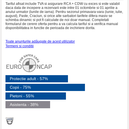
Tariful afisat include TVA si asigurare RCA + CDW cu exces si este valabil
daca data de incepere a rezervarii este intre 01 octombrie si 01 aprilie a
anului urmator (lunile de iarna). Pentru sezonul primavara-vara (iunie, iulie,
august), Paste, Craciun, si orice alte sarbatori tarifele difera masiv se
schimba dinamic si pot fi calculate de noi doar manual. Completati
formularul de cerere oferta pentru a va calcula tariful si a verifica manual
disponibilitatea in functie de perioada de inchiriere dorita.
Toate anunţurile adăugate de acest utilizator
Termeni si conditii
Protectie adult - 57%
Copii - 75%
Pietoni - 55%
Asistenta - 38%