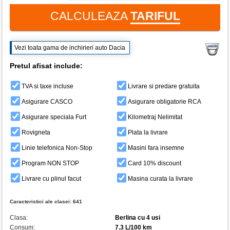
CALCULEAZA
TARIFUL
Vezi toata gama de inchirieri auto Dacia
Pretul afisat include:
TVA si taxe incluse
Livrare si predare gratuita
Asigurare CASCO
Asigurare obligatorie RCA
Asigurare speciala Furt
Kilometraj Nelimitat
Rovigneta
Plata la livrare
Linie telefonica Non-Stop
Masini fara insemne
Program NON STOP
Card 10% discount
Livrare cu plinul facut
Masina curata la livrare
Caracteristici ale clasei:
641
Clasa:
Berlina cu 4 usi
Consum:
7.3 L/100 km