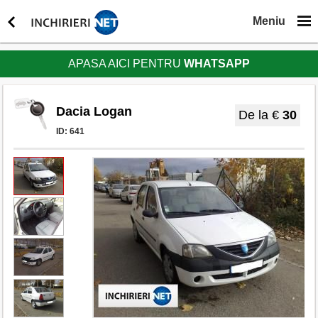
Meniu
APASA AICI PENTRU
WHATSAPP
Dacia Logan
De la €
30
ID:
641