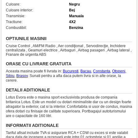
Culoare:
Negru
Culoare interior:
Bej
Transmisie:
Manuala
Tractiune:
4X2
Combustibil:
Benzina
OPTIUNILE MASINII
Cruise Control , AM/FM Radio , Aer condiţionat , Servodirecţie, Inchidere
centralizata , Geamuri electrice , Airbaguri , Airbag pasageri , Airbag lateral ,
Franare de urgenta ABS
ORASE CU LIVRARE GRATUITA
Aceasta masina poate fi livrata in:
Bucuresti
,
Bacau
,
Constanta
,
Otopeni
,
Sibiu
,
Brasov
. Sunati pentru a afla daca putem livra si in alte orase, la
cerere.
DETALII ADITIONALE
Lotus Evora este o masina sport exclusivista produsa de compania
britanica Lotus. Este un model cu dotari minimaliste dar cu un design foarte
atragator la exterior, cat si la interior. Confortabila si usor de condus, masina
ofera dotari cu finisaje de calitate superioara. Portbagajul autoturismului
are o capacitate de 160 litri.
INFORMATII ADITIONALE
Tariful afisat include TVA si asigurare RCA + CDW cu exces si este valabil
daca data de incepere a rezervarii este intre 01 octombrie si 01 aprilie a