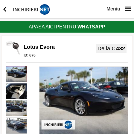
Meniu
APASA AICI PENTRU
WHATSAPP
Lotus Evora
De la €
432
ID:
676