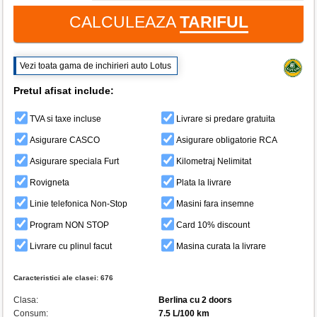
CALCULEAZA
TARIFUL
Vezi toata gama de inchirieri auto Lotus
Pretul afisat include:
TVA si taxe incluse
Livrare si predare gratuita
Asigurare CASCO
Asigurare obligatorie RCA
Asigurare speciala Furt
Kilometraj Nelimitat
Rovigneta
Plata la livrare
Linie telefonica Non-Stop
Masini fara insemne
Program NON STOP
Card 10% discount
Livrare cu plinul facut
Masina curata la livrare
Caracteristici ale clasei:
676
Clasa:
Berlina cu 2 doors
Consum:
7.5 L/100 km