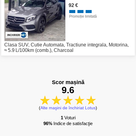
92 €
Promoție limitată
Clasa SUV
,
Cutie Automata
,
Tractiune integrala
,
Motorina
,
≈ 5.9 L/100km (comb.)
,
Charcoal
Scor mașină
9.6
(
Alte maşini de închiriat Lotus
)
1
Voturi
96%
Indice de satisfacţie