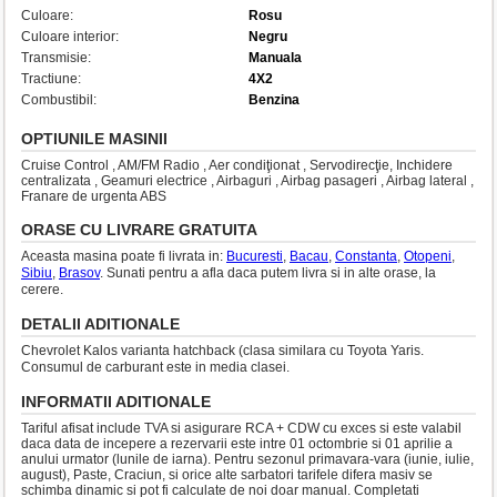
Culoare:
Rosu
Culoare interior:
Negru
Transmisie:
Manuala
Tractiune:
4X2
Combustibil:
Benzina
OPTIUNILE MASINII
Cruise Control , AM/FM Radio , Aer condiţionat , Servodirecţie, Inchidere
centralizata , Geamuri electrice , Airbaguri , Airbag pasageri , Airbag lateral ,
Franare de urgenta ABS
ORASE CU LIVRARE GRATUITA
Aceasta masina poate fi livrata in:
Bucuresti
,
Bacau
,
Constanta
,
Otopeni
,
Sibiu
,
Brasov
. Sunati pentru a afla daca putem livra si in alte orase, la
cerere.
DETALII ADITIONALE
Chevrolet Kalos varianta hatchback (clasa similara cu Toyota Yaris.
Consumul de carburant este in media clasei.
INFORMATII ADITIONALE
Tariful afisat include TVA si asigurare RCA + CDW cu exces si este valabil
daca data de incepere a rezervarii este intre 01 octombrie si 01 aprilie a
anului urmator (lunile de iarna). Pentru sezonul primavara-vara (iunie, iulie,
august), Paste, Craciun, si orice alte sarbatori tarifele difera masiv se
schimba dinamic si pot fi calculate de noi doar manual. Completati