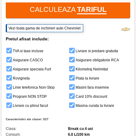
CALCULEAZA
TARIFUL
Vezi toata gama de inchirieri auto Chevrolet
Pretul afisat include:
TVA si taxe incluse
Livrare si predare gratuita
Asigurare CASCO
Asigurare obligatorie RCA
Asigurare speciala Furt
Kilometraj Nelimitat
Rovigneta
Plata la livrare
Linie telefonica Non-Stop
Masini fara insemne
Program NON STOP
Card 10% discount
Livrare cu plinul facut
Masina curata la livrare
Caracteristici ale clasei:
527
Clasa:
Break cu 4 usi
Consum:
6.0 L/100 km