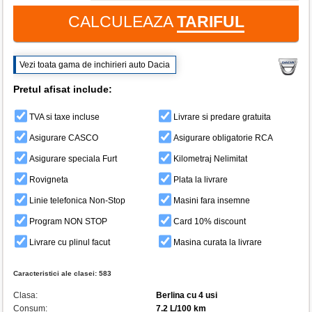
CALCULEAZA
TARIFUL
Vezi toata gama de inchirieri auto Dacia
Pretul afisat include:
TVA si taxe incluse
Livrare si predare gratuita
Asigurare CASCO
Asigurare obligatorie RCA
Asigurare speciala Furt
Kilometraj Nelimitat
Rovigneta
Plata la livrare
Linie telefonica Non-Stop
Masini fara insemne
Program NON STOP
Card 10% discount
Livrare cu plinul facut
Masina curata la livrare
Caracteristici ale clasei:
583
Clasa:
Berlina cu 4 usi
Consum:
7.2 L/100 km