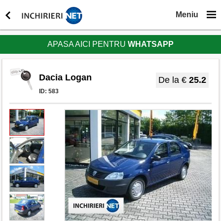
Meniu
APASA AICI PENTRU
WHATSAPP
Dacia Logan
De la €
25.2
ID:
583