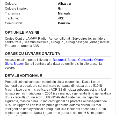
Culoare:
Albastru
Culoare interior:
Gri
Transmisie:
Manuala
Tractiune:
4X2
Combustibil:
Benzina
OPTIUNILE MASINII
Cruise Control , AM/FM Radio , Aer condiţionat , Servodirecţie, Inchidere
centralizata , Geamuri electrice , Airbaguri , Airbag pasageri , Airbag lateral ,
Franare de urgenta ABS
ORASE CU LIVRARE GRATUITA
Aceasta masina poate fi livrata in:
Bucuresti
,
Bacau
,
Constanta
,
Otopeni
,
Sibiu
,
Brasov
. Sunati pentru a afla daca putem livra si in alte orase, la
cerere.
DETALII ADITIONALE
Probabil cel mai cunoscut model din clasa economica, Dacia Logan
(generatia a doua), are cel mai mare portbagaj din clasa ei, de 510 litri.
Masina face parte in clasificarea ACRISS din clasa subcompact, si a fost
lansata pentru intaia oara in 2004 (cea mai noua generatie fiind generatia a
doua - facelift). Cu un scor EURONCAP de 4 stele din 5 la capitolul
siguranta, masina ofera un indicator global de protectie al pasagerilor de
80%, un upgrade cert fata de prima generatie datorita sistemului mai
inteligent de deployment al airbagurilor, si a includerii pachetului ESP in
echiparea standard. Dacia Logan are o garda la sol de 26.5 cm (printre