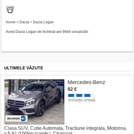
Home
>
Dacia
>
Dacia Logan
Acest Dacia Logan de închiriat are 6664 vizualizări
ULTIMELE VĂZUTE
Mercedes-Benz
92 €
Promoție limitată
Clasa SUV
,
Cutie Automata
,
Tractiune integrala
,
Motorina
,
≈ 5.9 L/100km (comb.)
,
Charcoal