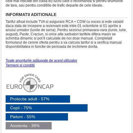
cele mai ridicate din clasa ei) lucru care o recomanda si pentru drumurile
de tara, sau pentru conditiile de trafic departe de cele ideale.
INFORMATII ADITIONALE
Tariful afisat include TVA si asigurare RCA + CDW cu exces si este valabil
daca data de incepere a rezervarii este intre 01 octombrie si 01 aprilie a
anului urmator (lunile de iarna). Pentru sezonul primavara-vara (iunie, iulie,
august), Paste, Craciun, si orice alte sarbatori tarifele difera masiv se
schimba dinamic si pot fi calculate de noi doar manual. Completati
formularul de cerere oferta pentru a va calcula tariful si a verifica manual
disponibilitatea in functie de perioada de inchiriere dorita.
Toate anunţurile adăugate de acest utilizator
Termeni si conditii
Protectie adult - 57%
Copii - 75%
Pietoni - 55%
Asistenta - 38%