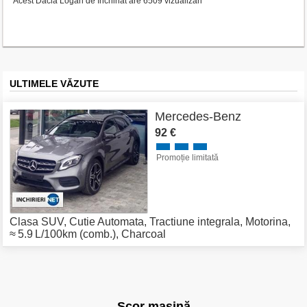
Acest Dacia Logan de închiriat are 6509 vizualizări
ULTIMELE VĂZUTE
Mercedes-Benz
92 €
Promoție limitată
Clasa SUV
,
Cutie Automata
,
Tractiune integrala
,
Motorina
,
≈ 5.9 L/100km (comb.)
,
Charcoal
Scor mașină