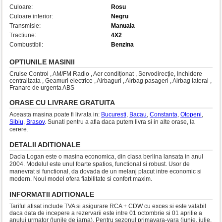
Culoare:
Rosu
Culoare interior:
Negru
Transmisie:
Manuala
Tractiune:
4X2
Combustibil:
Benzina
OPTIUNILE MASINII
Cruise Control , AM/FM Radio , Aer condiţionat , Servodirecţie, Inchidere
centralizata , Geamuri electrice , Airbaguri , Airbag pasageri , Airbag lateral ,
Franare de urgenta ABS
ORASE CU LIVRARE GRATUITA
Aceasta masina poate fi livrata in:
Bucuresti
,
Bacau
,
Constanta
,
Otopeni
,
Sibiu
,
Brasov
. Sunati pentru a afla daca putem livra si in alte orase, la
cerere.
DETALII ADITIONALE
Dacia Logan este o masina economica, din clasa berlina lansata in anul
2004. Modelul este unul foarte spatios, functional si robust. Usor de
manevrat si functional, da dovada de un melanj placut intre economic si
modern. Noul model ofera fiabilitate si confort maxim.
INFORMATII ADITIONALE
Tariful afisat include TVA si asigurare RCA + CDW cu exces si este valabil
daca data de incepere a rezervarii este intre 01 octombrie si 01 aprilie a
anului urmator (lunile de iarna). Pentru sezonul primavara-vara (iunie, iulie,