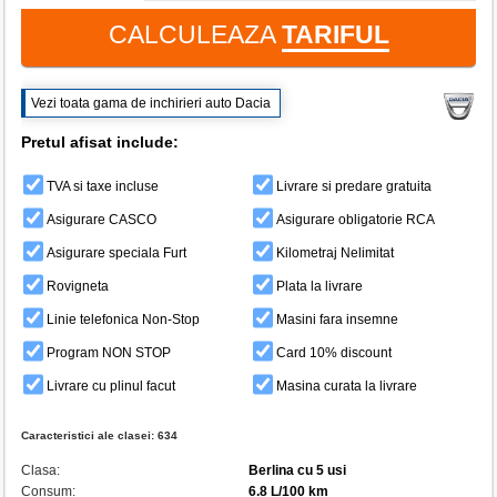
CALCULEAZA
TARIFUL
Vezi toata gama de inchirieri auto Dacia
Pretul afisat include:
TVA si taxe incluse
Livrare si predare gratuita
Asigurare CASCO
Asigurare obligatorie RCA
Asigurare speciala Furt
Kilometraj Nelimitat
Rovigneta
Plata la livrare
Linie telefonica Non-Stop
Masini fara insemne
Program NON STOP
Card 10% discount
Livrare cu plinul facut
Masina curata la livrare
Caracteristici ale clasei:
634
Clasa:
Berlina cu 5 usi
Consum:
6.8 L/100 km