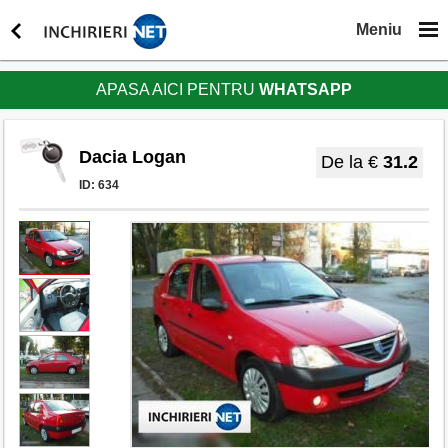
Meniu
APASA AICI PENTRU
WHATSAPP
Dacia Logan
De la €
31.2
ID:
634