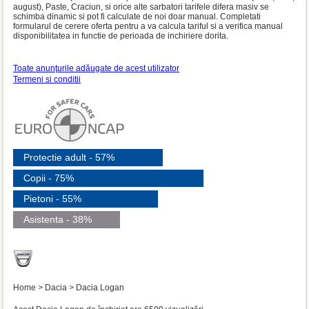
august), Paste, Craciun, si orice alte sarbatori tarifele difera masiv se
schimba dinamic si pot fi calculate de noi doar manual. Completati
formularul de cerere oferta pentru a va calcula tariful si a verifica manual
disponibilitatea in functie de perioada de inchiriere dorita.
Toate anunţurile adăugate de acest utilizator
Termeni si conditii
Protectie adult - 57%
Copii - 75%
Pietoni - 55%
Asistenta - 38%
Home
>
Dacia
>
Dacia Logan