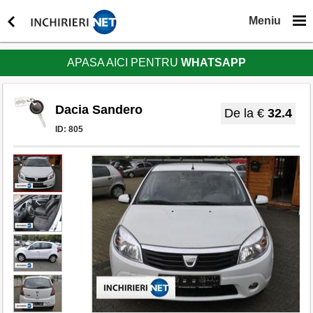
Meniu
APASA AICI PENTRU
WHATSAPP
Dacia Sandero
De la €
32.4
ID:
805