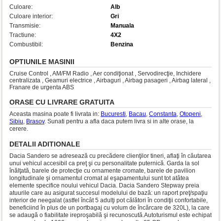
Culoare:
Alb
Culoare interior:
Gri
Transmisie:
Manuala
Tractiune:
4X2
Combustibil:
Benzina
OPTIUNILE MASINII
Cruise Control , AM/FM Radio , Aer condiţionat , Servodirecţie, Inchidere
centralizata , Geamuri electrice , Airbaguri , Airbag pasageri , Airbag lateral ,
Franare de urgenta ABS
ORASE CU LIVRARE GRATUITA
Aceasta masina poate fi livrata in:
Bucuresti
,
Bacau
,
Constanta
,
Otopeni
,
Sibiu
,
Brasov
. Sunati pentru a afla daca putem livra si in alte orase, la
cerere.
DETALII ADITIONALE
Dacia Sandero se adresează cu precădere clienţilor tineri, aflaţi în căutarea
unui vehicul accesibil ca preţ şi cu personalitate puternică. Garda la sol
înălţată, barele de protecţie cu ornamente cromate, barele de pavilion
longitudinale şi ornamentul cromat al eşapamentului sunt tot atâtea
elemente specifice noului vehicul Dacia. Dacia Sandero Stepway preia
atuurile care au asigurat succesul modelului de bază: un raport preţ/spaţiu
interior de neegalat (astfel încât 5 adulţi pot călători în condiţii confortabile,
beneficiind în plus de un portbagaj cu volum de încărcare de 320L), la care
se adaugă o fiabilitate ireproşabilă şi recunoscută.Autoturismul este echipat