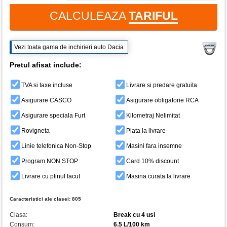
CALCULEAZA
TARIFUL
Vezi toata gama de inchirieri auto Dacia
Pretul afisat include:
TVA si taxe incluse
Livrare si predare gratuita
Asigurare CASCO
Asigurare obligatorie RCA
Asigurare speciala Furt
Kilometraj Nelimitat
Rovigneta
Plata la livrare
Linie telefonica Non-Stop
Masini fara insemne
Program NON STOP
Card 10% discount
Livrare cu plinul facut
Masina curata la livrare
Caracteristici ale clasei:
805
Clasa:
Break cu 4 usi
Consum:
6.5 L/100 km