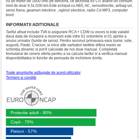
cu un motor de 1600 cmc pe benzina, ce dezvolta 85 CP, avand un consum
mixt de doar 6,5L/100 km.Este echipat cu ABS, AC, servodirectie, airbag-uri,
servo frana, geamuri electrice , oglinzi electrice, radio Cd MP3, computer
bord .
INFORMATII ADITIONALE
Tariful afisat include TVA si asigurare RCA + CDW cu exces si este valabil
daca data de incepere a rezervarii este intre 01 octombrie si 01 aprilie a
anului urmator (lunile de iarna). Pentru sezonul primavara-vara (iunie, iulie,
august), Paste, Craciun, si orice alte sarbatori tarifele difera masiv se
schimba dinamic si pot fi calculate de noi doar manual. Completati
formularul de cerere oferta pentru a va calcula tariful si a verifica manual
disponibilitatea in functie de perioada de inchiriere dorita.
Toate anunţurile adăugate de acest utilizator
Termeni si conditii
Protectie adult - 80%
Copii - 79%
Pietoni - 57%