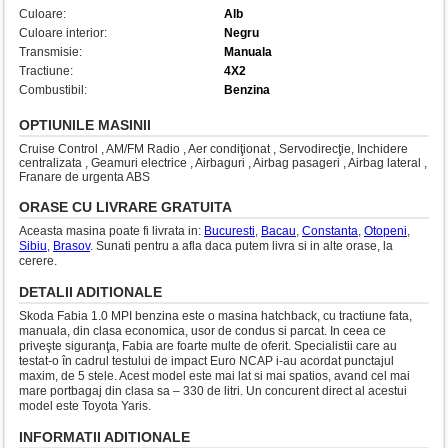
Culoare:
Alb
Culoare interior:
Negru
Transmisie:
Manuala
Tractiune:
4X2
Combustibil:
Benzina
OPTIUNILE MASINII
Cruise Control , AM/FM Radio , Aer condiţionat , Servodirecţie, Inchidere
centralizata , Geamuri electrice , Airbaguri , Airbag pasageri , Airbag lateral ,
Franare de urgenta ABS
ORASE CU LIVRARE GRATUITA
Aceasta masina poate fi livrata in:
Bucuresti
,
Bacau
,
Constanta
,
Otopeni
,
Sibiu
,
Brasov
. Sunati pentru a afla daca putem livra si in alte orase, la
cerere.
DETALII ADITIONALE
Skoda Fabia 1.0 MPI benzina este o masina hatchback, cu tractiune fata,
manuala, din clasa economica, usor de condus si parcat. In ceea ce
priveşte siguranţa, Fabia are foarte multe de oferit. Specialistii care au
testat-o în cadrul testului de impact Euro NCAP i-au acordat punctajul
maxim, de 5 stele. Acest model este mai lat si mai spatios, avand cel mai
mare portbagaj din clasa sa – 330 de litri. Un concurent direct al acestui
model este Toyota Yaris.
INFORMATII ADITIONALE