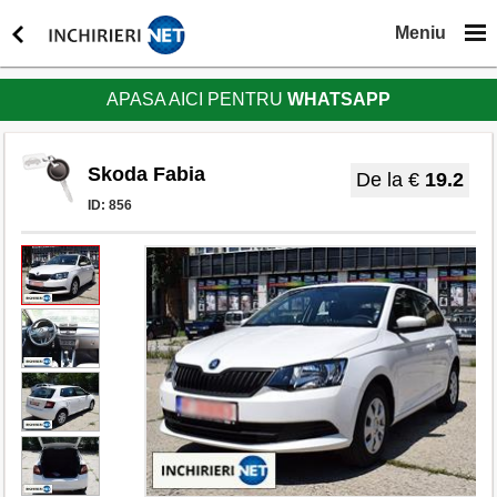
Meniu
APASA AICI PENTRU
WHATSAPP
Skoda Fabia
De la €
19.2
ID:
856