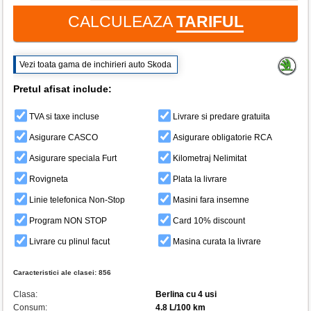
CALCULEAZA
TARIFUL
Vezi toata gama de inchirieri auto Skoda
Pretul afisat include:
TVA si taxe incluse
Livrare si predare gratuita
Asigurare CASCO
Asigurare obligatorie RCA
Asigurare speciala Furt
Kilometraj Nelimitat
Rovigneta
Plata la livrare
Linie telefonica Non-Stop
Masini fara insemne
Program NON STOP
Card 10% discount
Livrare cu plinul facut
Masina curata la livrare
Caracteristici ale clasei:
856
Clasa:
Berlina cu 4 usi
Consum:
4.8 L/100 km