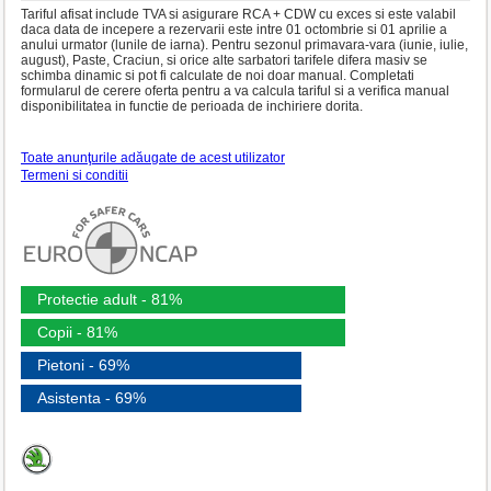
Tariful afisat include TVA si asigurare RCA + CDW cu exces si este valabil
daca data de incepere a rezervarii este intre 01 octombrie si 01 aprilie a
anului urmator (lunile de iarna). Pentru sezonul primavara-vara (iunie, iulie,
august), Paste, Craciun, si orice alte sarbatori tarifele difera masiv se
schimba dinamic si pot fi calculate de noi doar manual. Completati
formularul de cerere oferta pentru a va calcula tariful si a verifica manual
disponibilitatea in functie de perioada de inchiriere dorita.
Toate anunţurile adăugate de acest utilizator
Termeni si conditii
Protectie adult - 81%
Copii - 81%
Pietoni - 69%
Asistenta - 69%