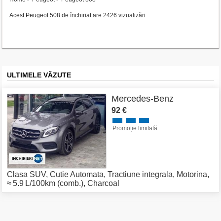
Acest Peugeot 508 de închiriat are 2426 vizualizări
ULTIMELE VĂZUTE
Mercedes-Benz
92 €
Promoție limitată
Clasa SUV
,
Cutie Automata
,
Tractiune integrala
,
Motorina
,
≈ 5.9 L/100km (comb.)
,
Charcoal