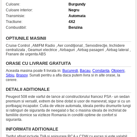
Culoare:
Burgundy
Culoare interior:
Negru
Transmisie:
Automata
Tractiune:
4X2
Combustibil:
Benzina
OPTIUNILE MASINII
Cruise Control , AM/FM Radio , Aer condiţionat , Servodirecţie, Inchidere
centralizata , Geamuri electrice , Airbaguri , Airbag pasageri , Airbag lateral ,
Franare de urgenta ABS
ORASE CU LIVRARE GRATUITA
Aceasta masina poate fi livrata in:
Bucuresti
,
Bacau
,
Constanta
,
Otopeni
,
Sibiu
,
Brasov
. Sunati pentru a afla daca putem livra si in alte orase, la
cerere.
DETALII ADITIONALE
Peugeot 508 este varful de lance al constructorului francez PSA - un sedan
premium si versatil, extrem de bine dotat si usor de manevrat, sigur si cu un
portbagaj incapator. Cutia de viteze automata, ideala pentru drumurile lungi
si ratinguri de siguranta de neegalat o fac o masina ideala de inchiriat de
familiile dornice sa viziteze Romania in conditii optime de confort si
siguranta.
INFORMATII ADITIONALE
Tariful afisat include TVA si asigurare RCA + CDW cu exces si este valabil