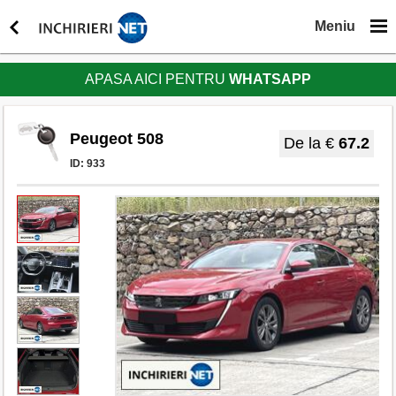
Meniu
APASA AICI PENTRU
WHATSAPP
Peugeot 508
De la €
67.2
ID:
933