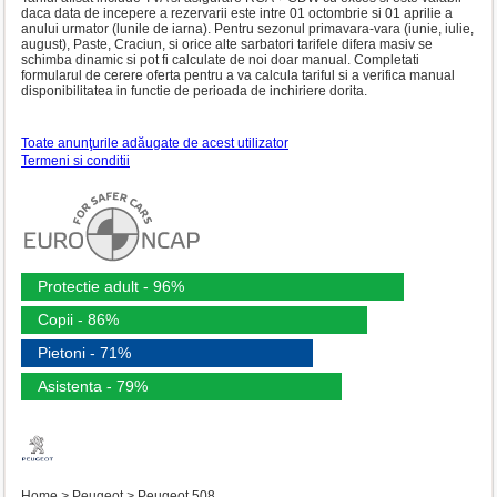
daca data de incepere a rezervarii este intre 01 octombrie si 01 aprilie a
anului urmator (lunile de iarna). Pentru sezonul primavara-vara (iunie, iulie,
august), Paste, Craciun, si orice alte sarbatori tarifele difera masiv se
schimba dinamic si pot fi calculate de noi doar manual. Completati
formularul de cerere oferta pentru a va calcula tariful si a verifica manual
disponibilitatea in functie de perioada de inchiriere dorita.
Toate anunţurile adăugate de acest utilizator
Termeni si conditii
Protectie adult - 96%
Copii - 86%
Pietoni - 71%
Asistenta - 79%
Home
>
Peugeot
>
Peugeot 508