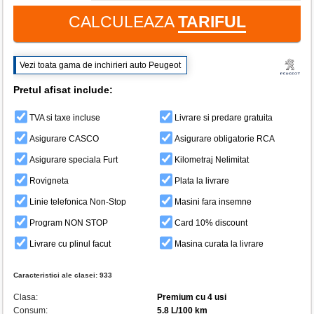
CALCULEAZA
TARIFUL
Vezi toata gama de inchirieri auto Peugeot
Pretul afisat include:
TVA si taxe incluse
Livrare si predare gratuita
Asigurare CASCO
Asigurare obligatorie RCA
Asigurare speciala Furt
Kilometraj Nelimitat
Rovigneta
Plata la livrare
Linie telefonica Non-Stop
Masini fara insemne
Program NON STOP
Card 10% discount
Livrare cu plinul facut
Masina curata la livrare
Caracteristici ale clasei:
933
Clasa:
Premium cu 4 usi
Consum:
5.8 L/100 km