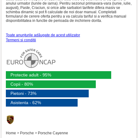
anului urmator (lunile de iarna). Pentru sezonul primavara-vara (iunie, iulie,
august), Paste, Craciun, si orice alte sarbatori tarifele difera masiv se
schimba dinamic si pot fi calculate de noi doar manual. Completati
formularul de cerere oferta pentru a va calcula tariful si a verifica manual
disponibilitatea in functie de perioada de inchiriere dorita.
Toate anunţurile adăugate de acest utilizator
Termeni si conditii
Protectie adult - 95%
Copii - 80%
Pietoni - 73%
Asistenta - 62%
Home
>
Porsche
>
Porsche Cayenne