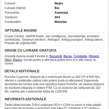
Culoare:
Negru
Culoare interior:
Bej
Transmisie:
Automata
Tractiune:
4X4
Combustibil:
Motorina
OPTIUNILE MASINII
Cruise Control , AM/FM Radio , Aer condiţionat , Servodirecţie, Inchidere
centralizata , Geamuri electrice , Airbaguri , Airbag pasageri , Airbag lateral ,
Franare de urgenta ABS
ORASE CU LIVRARE GRATUITA
Aceasta masina poate fi livrata in:
Bucuresti
,
Bacau
,
Constanta
,
Otopeni
,
Sibiu
,
Brasov
. Sunati pentru a afla daca putem livra si in alte orase, la
cerere.
DETALII ADITIONALE
Porsche Cayenne, dispune de o motorizare diesel cu 382 CP si 850 Nm,
oferind o combinatie optima intre putere bruta si rafinament. Experienta
deosebita de condus este una specifica marcii Porsche, iar masina dispune
de tractiune integrala in sistem PTM. Cu un rezervor de carburant de 102
litri, masina are o autonomie totala de 1200 KM.
INFORMATII ADITIONALE
Tariful afisat include TVA si asigurare RCA + CDW cu exces si este valabil
daca data de incepere a rezervarii este intre 01 octombrie si 01 aprilie a