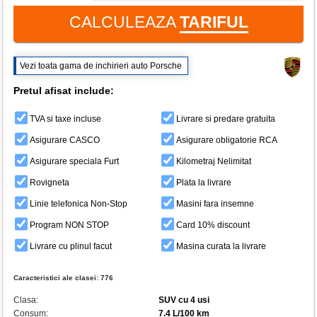
CALCULEAZA
TARIFUL
Vezi toata gama de inchirieri auto Porsche
Pretul afisat include:
TVA si taxe incluse
Livrare si predare gratuita
Asigurare CASCO
Asigurare obligatorie RCA
Asigurare speciala Furt
Kilometraj Nelimitat
Rovigneta
Plata la livrare
Linie telefonica Non-Stop
Masini fara insemne
Program NON STOP
Card 10% discount
Livrare cu plinul facut
Masina curata la livrare
Caracteristici ale clasei:
776
Clasa:
SUV cu 4 usi
Consum:
7.4 L/100 km