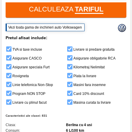
CALCULEAZA
TARIFUL
Vezi toata gama de inchirieri auto Volkswagen
Pretul afisat include:
TVA si taxe incluse
Livrare si predare gratuita
Asigurare CASCO
Asigurare obligatorie RCA
Asigurare speciala Furt
Kilometraj Nelimitat
Rovigneta
Plata la livrare
Linie telefonica Non-Stop
Masini fara insemne
Program NON STOP
Card 10% discount
Livrare cu plinul facut
Masina curata la livrare
Caracteristici ale clasei:
831
Clasa:
Berlina cu 4 usi
Consum:
6 L/100 km