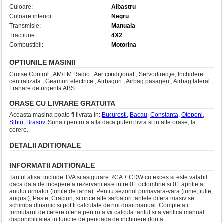
Culoare:
Albastru
Culoare interior:
Negru
Transmisie:
Manuala
Tractiune:
4X2
Combustibil:
Motorina
OPTIUNILE MASINII
Cruise Control , AM/FM Radio , Aer condiţionat , Servodirecţie, Inchidere
centralizata , Geamuri electrice , Airbaguri , Airbag pasageri , Airbag lateral ,
Franare de urgenta ABS
ORASE CU LIVRARE GRATUITA
Aceasta masina poate fi livrata in:
Bucuresti
,
Bacau
,
Constanta
,
Otopeni
,
Sibiu
,
Brasov
. Sunati pentru a afla daca putem livra si in alte orase, la
cerere.
DETALII ADITIONALE
INFORMATII ADITIONALE
Tariful afisat include TVA si asigurare RCA + CDW cu exces si este valabil
daca data de incepere a rezervarii este intre 01 octombrie si 01 aprilie a
anului urmator (lunile de iarna). Pentru sezonul primavara-vara (iunie, iulie,
august), Paste, Craciun, si orice alte sarbatori tarifele difera masiv se
schimba dinamic si pot fi calculate de noi doar manual. Completati
formularul de cerere oferta pentru a va calcula tariful si a verifica manual
disponibilitatea in functie de perioada de inchiriere dorita.