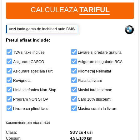
CALCULEAZA
TARIFUL
Vezi toata gama de inchirieri auto BMW
Pretul afisat include:
TVA si taxe incluse
Livrare si predare gratuita
Asigurare CASCO
Asigurare obligatorie RCA
Asigurare speciala Furt
Kilometraj Nelimitat
Rovigneta
Plata la livrare
Linie telefonica Non-Stop
Masini fara insemne
Program NON STOP
Card 10% discount
Livrare cu plinul facut
Masina curata la livrare
Caracteristici ale clasei:
914
Clasa:
SUV cu 4 usi
Consum:
4.5 L/100 km