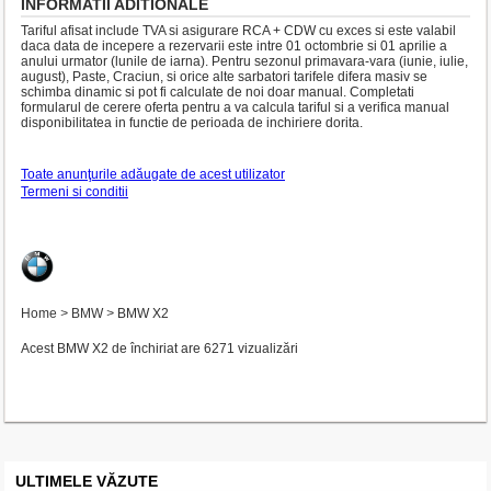
INFORMATII ADITIONALE
Tariful afisat include TVA si asigurare RCA + CDW cu exces si este valabil
daca data de incepere a rezervarii este intre 01 octombrie si 01 aprilie a
anului urmator (lunile de iarna). Pentru sezonul primavara-vara (iunie, iulie,
august), Paste, Craciun, si orice alte sarbatori tarifele difera masiv se
schimba dinamic si pot fi calculate de noi doar manual. Completati
formularul de cerere oferta pentru a va calcula tariful si a verifica manual
disponibilitatea in functie de perioada de inchiriere dorita.
Toate anunţurile adăugate de acest utilizator
Termeni si conditii
Home
>
BMW
>
BMW X2
Acest BMW X2 de închiriat are 6271 vizualizări
ULTIMELE VĂZUTE