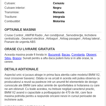
Culoare:
Cenusiu
Culoare interior:
Negru
Transmisie:
Manuala
Tractiune:
integrala
Combustibil:
Motorina
OPTIUNILE MASINII
Cruise Control , AM/FM Radio , Aer condiţionat , Servodirecţie, Inchidere
centralizata , Geamuri electrice , Airbaguri , Airbag pasageri , Airbag lateral ,
Franare de urgenta ABS
ORASE CU LIVRARE GRATUITA
Aceasta masina poate fi livrata in:
Bucuresti
,
Bacau
,
Constanta
,
Otopeni
,
Sibiu
,
Brasov
. Sunati pentru a afla daca putem livra si in alte orase, la
cerere.
DETALII ADITIONALE
Aspectul unic si jucaus atrage in prima faza atentia catre modelul BMW X2,
noul crossover bavarez. Odata ce va urcati in acesta veti putea observa ca
producatorul a reusit sa pastreze intr-un anumit fel elementele de design
cunoscute ale BMW care aduc aminte de sportivitatea si hotararea cu care
ne-am obisnuit. Cu toate acestea, nu trebuie neglijat caracterul practic,
BMW X2 avand o capacitate a portbagajului de 470 de litri, care face
masina potrivita pentru a raspunde oricarei nevoi in cursul perioadei de
inchiriere auto.