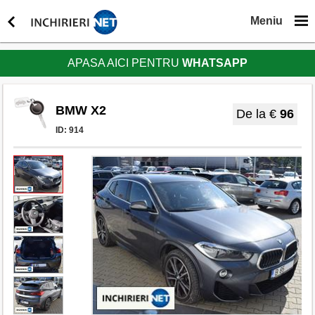
Meniu
APASA AICI PENTRU
WHATSAPP
BMW X2
De la €
96
ID:
914