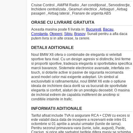
Cruise Control , AM/FM Radio , Aer condiţionat , Servodirecţie,
Inchidere centralizata , Geamuri electrice , Airbaguri , Airbag
pasageri , Airbag lateral , Franare de urgenta ABS
ORASE CU LIVRARE GRATUITA
Aceasta masina poate fi livrata in:
Bucuresti
,
Bacau
,
Constanta
,
Otopeni
,
Sibiu
,
Brasov
. Sunati pentru a afla daca
putem livra si in alte orase, la cerere.
DETALII ADITIONALE
Noul BMW X6 ofera o combinatie de eleganta si veleitati
sportive fara rival. Cu un design agresiv si distinctiv, linii ferme
si proportii sportive, tradeaza eleganta si sportivitatea specifica
marcii bavareze. Sistemele electronice avansate, interfata on-
touch, si dotarile active si pasive de siguranta recomanda
acest model celor mai exigente asteptari. Un simbol al
exclusivitatii si rafinamentului, noul BMW X6 este o optiune
ideala de inchiriere daca doriti sa va bucurati de sportivitate
eleganta si confort, alaturi de un prestigiu deosebit. O masina
de inchiriat extrem de capabila indiferent de anotimp si
conditiile intalnite in trafic.
INFORMATII ADITIONALE
Tariful afisat include TVA si asigurare RCA + CDW cu exces si
este valabil daca data de incepere a rezervarii este intre 01
octombrie si 01 aprilie a anului urmator (lunile de iarna).
Pentru sezonul primavara-vara (iunie, iulie, august), Paste,
Craciun, si orice alte sarbatori tarifele difera masiv se schimba