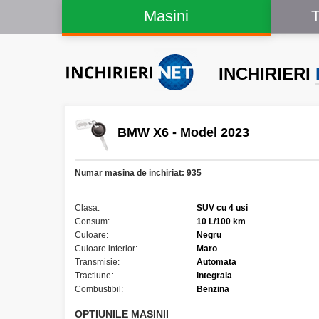
Masini
T
INCHIRIERI
BMW X6
- Model 2023
Numar masina de inchiriat:
935
Clasa:
SUV cu 4 usi
Consum:
10 L/100 km
Culoare:
Negru
Culoare interior:
Maro
Transmisie:
Automata
Tractiune:
integrala
Combustibil:
Benzina
OPTIUNILE MASINII