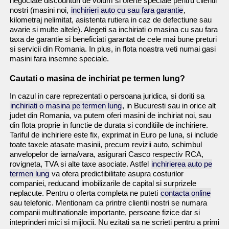
negociate discounturi de volum si oferte speciale pentru clientii
nostri (masini noi,
inchirieri auto cu sau fara garantie
,
kilometraj nelimitat, asistenta rutiera in caz de defectiune sau
avarie si multe altele). Alegeti sa inchiriati o masina cu sau fara
taxa de garantie si beneficiati garantat de cele mai bune preturi
si servicii din Romania. In plus, in flota noastra veti numai gasi
masini fara insemne speciale.
Cautati o masina de inchiriat pe termen lung?
In cazul in care reprezentati o persoana juridica, si doriti sa
inchiriati o masina pe termen lung
, in Bucuresti sau in orice alt
judet din Romania, va putem oferi masini de inchiriat noi, sau
din flota proprie in functie de durata si conditiile de inchiriere.
Tariful de inchiriere este fix, exprimat in Euro pe luna, si include
toate taxele atasate masinii, precum revizii auto, schimbul
anvelopelor de iarna/vara, asigurari Casco respectiv RCA,
rovigneta, TVA si alte taxe asociate. Astfel
inchirierea auto pe
termen lung
va ofera predictibilitate asupra costurilor
companiei, reducand imobilizarile de capital si surprizele
neplacute. Pentru o oferta completa ne puteti
contacta online
sau telefonic. Mentionam ca printre clientii nostri se numara
companii multinationale importante, persoane fizice dar si
inteprinderi mici si mijlocii. Nu ezitati sa ne scrieti pentru a primi