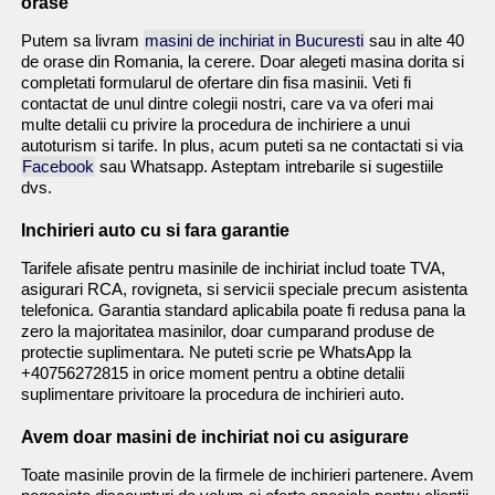
orase
Putem sa livram
masini de inchiriat in Bucuresti
sau in alte 40
de orase din Romania, la cerere. Doar alegeti masina dorita si
completati formularul de ofertare din fisa masinii. Veti fi
contactat de unul dintre colegii nostri, care va va oferi mai
multe detalii cu privire la procedura de inchiriere a unui
autoturism si tarife. In plus, acum puteti sa ne contactati si via
Facebook
sau Whatsapp. Asteptam intrebarile si sugestiile
dvs.
Inchirieri auto cu si fara garantie
Tarifele afisate pentru masinile de inchiriat includ toate TVA,
asigurari RCA, rovigneta, si servicii speciale precum asistenta
telefonica. Garantia standard aplicabila poate fi redusa pana la
zero la majoritatea masinilor, doar cumparand produse de
protectie suplimentara. Ne puteti scrie pe WhatsApp la
+40756272815 in orice moment pentru a obtine detalii
suplimentare privitoare la procedura de inchirieri auto.
Avem doar masini de inchiriat noi cu asigurare
Toate masinile provin de la firmele de inchirieri partenere. Avem