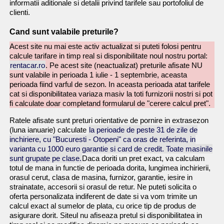
informatii aditionale si detalii privind tarifele sau portofoliul de
clienti.
Cand sunt valabile preturile?
Acest site nu mai este activ actualizat si puteti folosi pentru
calcule tarifare in timp real si disponibilitate noul nostru portal:
rentacar.ro
. Pe acest site (neactualizat) preturile afisate NU
sunt valabile in perioada 1 iulie - 1 septembrie, aceasta
perioada fiind varful de sezon. In aceasta perioada atat tarifele
cat si disponibilitatea variaza masiv la toti furnizorii nostri si pot
fi calculate doar completand formularul de "cerere calcul pret".
Ratele afisate sunt preturi orientative de pornire in extrasezon
(luna ianuarie) calculate
la perioade de peste 31 de zile de
inchiriere, cu "Bucuresti - Otopeni" ca oras de referinta, in
varianta cu 1000 euro garantie si card de credit. Toate masinile
sunt grupate pe clase.
Daca doriti un pret exact, va calculam
totul de mana in functie de perioada dorita, lungimea inchirierii,
orasul cerut, clasa de masina, furnizor, garantie, iesire in
strainatate, accesorii si orasul de retur. Ne puteti solicita o
oferta personalizata indiferent de date si va vom trimite un
calcul exact al sumelor de plata, cu orice tip de produs de
asigurare dorit. Siteul nu afiseaza pretul si disponibilitatea in