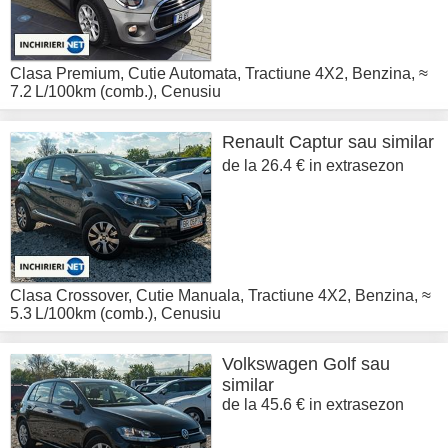
Clasa Premium
,
Cutie Automata
,
Tractiune 4X2
,
Benzina
,
≈
7.2 L/100km (comb.)
,
Cenusiu
Renault
Captur sau similar
de la 26.4 € in extrasezon
Clasa Crossover
,
Cutie Manuala
,
Tractiune 4X2
,
Benzina
,
≈
5.3 L/100km (comb.)
,
Cenusiu
Volkswagen
Golf sau
similar
de la 45.6 € in extrasezon