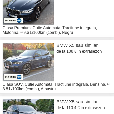
Clasa Premium
,
Cutie Automata
,
Tractiune integrala
,
Motorina
,
≈ 9.6 L/100km (comb.)
,
Negru
BMW
X5 sau similar
de la 108 € in extrasezon
Clasa SUV
,
Cutie Automata
,
Tractiune integrala
,
Benzina
,
≈
8.8 L/100km (comb.)
,
Albastru
BMW
X5 sau similar
de la 110.4 € in extrasezon