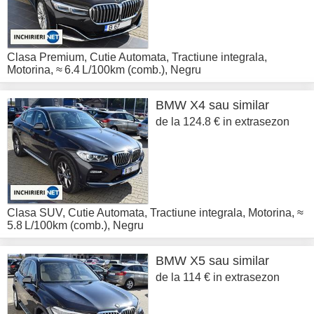
Clasa Premium
,
Cutie Automata
,
Tractiune integrala
,
Motorina
,
≈ 6.4 L/100km (comb.)
,
Negru
BMW
X4 sau similar
de la 124.8 € in extrasezon
Clasa SUV
,
Cutie Automata
,
Tractiune integrala
,
Motorina
,
≈
5.8 L/100km (comb.)
,
Negru
BMW
X5 sau similar
de la 114 € in extrasezon