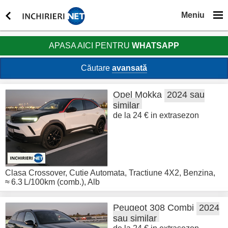
Meniu
APASA AICI PENTRU
WHATSAPP
Căutare
avansată
Opel
Mokka
2024 sau
similar
de la 24 € in extrasezon
Clasa Crossover
,
Cutie Automata
,
Tractiune 4X2
,
Benzina
,
≈ 6.3 L/100km (comb.)
,
Alb
Peugeot
308 Combi
2024
sau similar