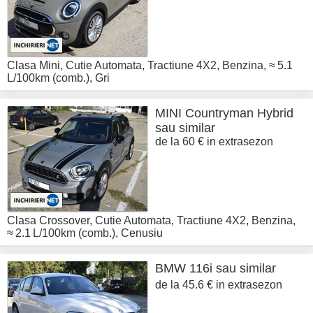
Clasa Mini
,
Cutie Automata
,
Tractiune 4X2
,
Benzina
,
≈ 5.1
L/100km (comb.)
,
Gri
MINI
Countryman Hybrid
sau similar
de la 60 € in extrasezon
Clasa Crossover
,
Cutie Automata
,
Tractiune 4X2
,
Benzina
,
≈ 2.1 L/100km (comb.)
,
Cenusiu
BMW
116i sau similar
de la 45.6 € in extrasezon