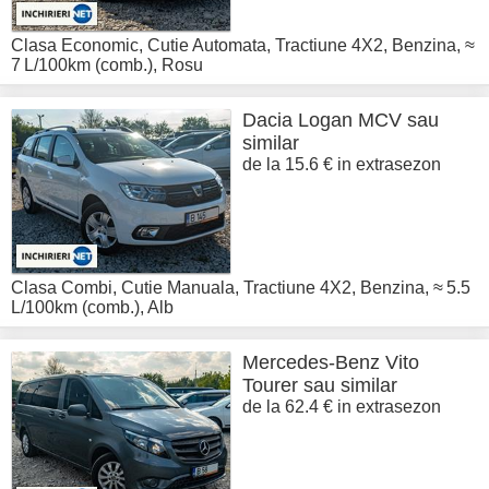
Clasa Economic
,
Cutie Automata
,
Tractiune 4X2
,
Benzina
,
≈
7 L/100km (comb.)
,
Rosu
Dacia
Logan MCV sau
similar
de la 15.6 € in extrasezon
Clasa Combi
,
Cutie Manuala
,
Tractiune 4X2
,
Benzina
,
≈ 5.5
L/100km (comb.)
,
Alb
Mercedes-Benz
Vito
Tourer sau similar
de la 62.4 € in extrasezon