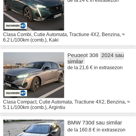
de la 24 € in extrasezon
Clasa Combi
,
Cutie Automata
,
Tractiune 4X2
,
Benzina
,
≈
6.2 L/100km (comb.)
,
Kaki
Peugeot
308
2024 sau
similar
de la 21.6 € in extrasezon
Clasa Compact
,
Cutie Automata
,
Tractiune 4X2
,
Benzina
,
≈
5.1 L/100km (comb.)
,
Argintiu
BMW
730d sau similar
de la 160.8 € in extrasezon