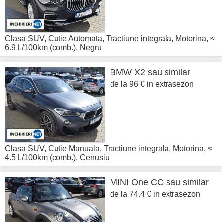
Clasa SUV
,
Cutie Automata
,
Tractiune integrala
,
Motorina
,
≈
6.9 L/100km (comb.)
,
Negru
BMW
X2 sau similar
de la 96 € in extrasezon
Clasa SUV
,
Cutie Manuala
,
Tractiune integrala
,
Motorina
,
≈
4.5 L/100km (comb.)
,
Cenusiu
MINI
One CC sau similar
de la 74.4 € in extrasezon