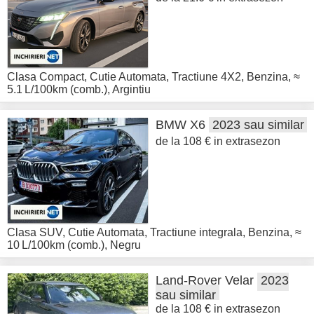
Clasa Compact
,
Cutie Automata
,
Tractiune 4X2
,
Benzina
,
≈
5.1 L/100km (comb.)
,
Argintiu
BMW
X6
2023 sau similar
de la 108 € in extrasezon
Clasa SUV
,
Cutie Automata
,
Tractiune integrala
,
Benzina
,
≈
10 L/100km (comb.)
,
Negru
Land-Rover
Velar
2023
sau similar
de la 108 € in extrasezon