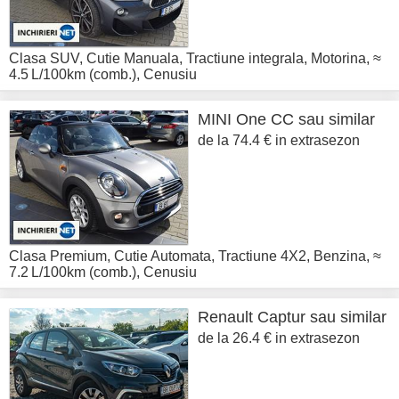
Clasa SUV
,
Cutie Manuala
,
Tractiune integrala
,
Motorina
,
≈
4.5 L/100km (comb.)
,
Cenusiu
MINI
One CC sau similar
de la 74.4 € in extrasezon
Clasa Premium
,
Cutie Automata
,
Tractiune 4X2
,
Benzina
,
≈
7.2 L/100km (comb.)
,
Cenusiu
Renault
Captur sau similar
de la 26.4 € in extrasezon