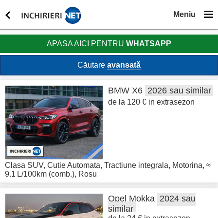
Meniu
APASA AICI PENTRU
WHATSAPP
Căutare
avansată
BMW
X6
2026 sau similar
de la 120 € in extrasezon
Clasa SUV
,
Cutie Automata
,
Tractiune integrala
,
Motorina
,
≈
9.1 L/100km (comb.)
,
Rosu
Opel
Mokka
2024 sau
similar