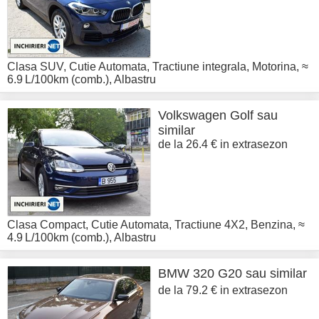
Clasa SUV
,
Cutie Automata
,
Tractiune integrala
,
Motorina
,
≈
6.9 L/100km (comb.)
,
Albastru
Volkswagen
Golf sau
similar
de la 26.4 € in extrasezon
Clasa Compact
,
Cutie Automata
,
Tractiune 4X2
,
Benzina
,
≈
4.9 L/100km (comb.)
,
Albastru
BMW
320 G20 sau similar
de la 79.2 € in extrasezon