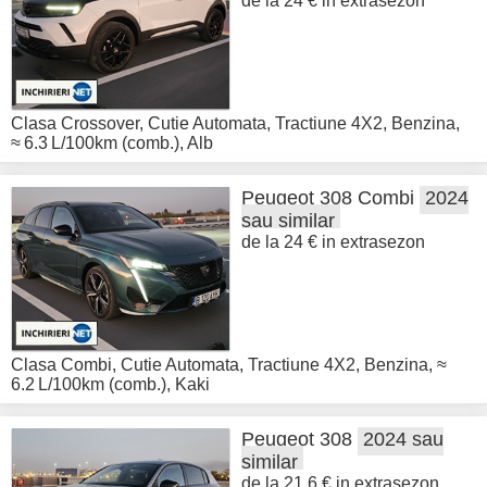
de la 24 € in extrasezon
Clasa Crossover
,
Cutie Automata
,
Tractiune 4X2
,
Benzina
,
≈ 6.3 L/100km (comb.)
,
Alb
Peugeot
308 Combi
2024
sau similar
de la 24 € in extrasezon
Clasa Combi
,
Cutie Automata
,
Tractiune 4X2
,
Benzina
,
≈
6.2 L/100km (comb.)
,
Kaki
Peugeot
308
2024 sau
similar
de la 21.6 € in extrasezon