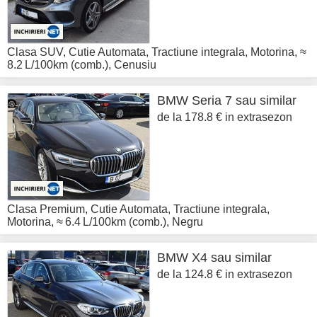
Clasa SUV
,
Cutie Automata
,
Tractiune integrala
,
Motorina
,
≈
8.2 L/100km (comb.)
,
Cenusiu
BMW
Seria 7 sau similar
de la 178.8 € in extrasezon
Clasa Premium
,
Cutie Automata
,
Tractiune integrala
,
Motorina
,
≈ 6.4 L/100km (comb.)
,
Negru
BMW
X4 sau similar
de la 124.8 € in extrasezon